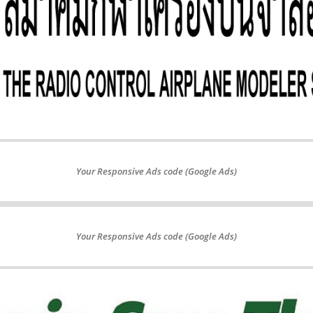
Your Responsive Ads code (Google Ads)
Your Responsive Ads code (Google Ads)