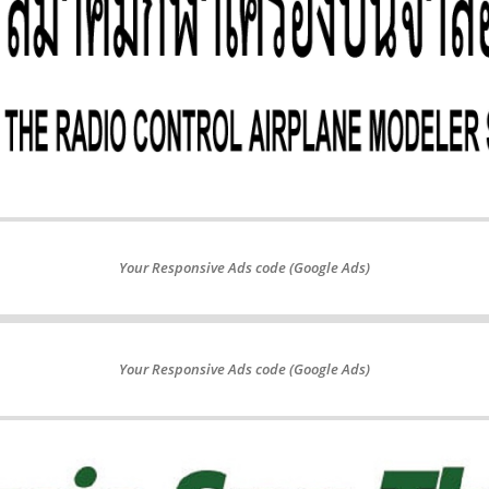
Your Responsive Ads code (Google Ads)
Your Responsive Ads code (Google Ads)