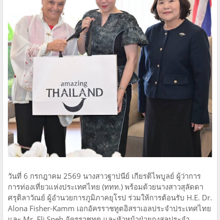
วันที่ 6 กรกฎาคม 2569 นางสาวฐาปนีย์ เกียรติไพบูลย์ ผู้ว่าการ
การท่องเที่ยวแห่งประเทศไทย (ททท.) พร้อมด้วยนางสาวสุลัดดา
ศรุติลาวัณย์ ผู้อำนวยการภูมิภาคยุโรป ร่วมให้การต้อนรับ H.E. Dr.
Alona Fisher-Kamm เอกอัครราชทูตอิสราเอลประจำประเทศไทย
และ Mr. Eli Sneh อัครราชทูต และหัวหน้าฝ่ายกงสุลประจำ