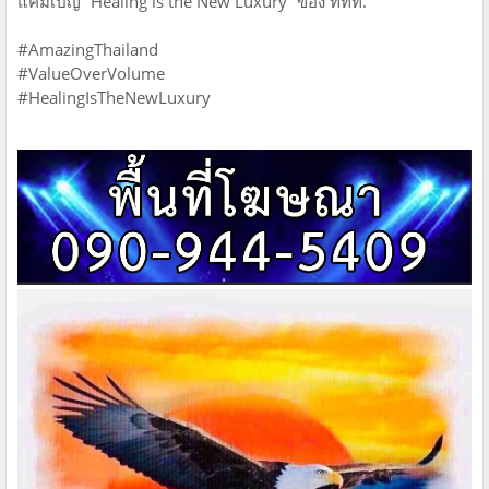
แคมเปญ “Healing is the New Luxury” ของ ททท.
#AmazingThailand
#ValueOverVolume
#HealingIsTheNewLuxury